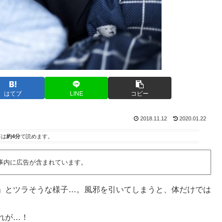
はてブ
LINE
コピー
2018.11.12
2020.01.22
事は
約4分
で読めます。
事内に広告が含まれています。
」とツラそうな様子…。風邪を引いてしまうと、体だけでは
れが…！