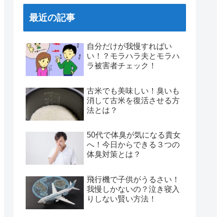
最近の記事
自分だけが我慢すればい
い！？モラハラ夫とモラハ
ラ被害者チェック！
古米でも美味しい！臭いも
消して古米を復活させる方
法とは？
50代で体臭が気になる貴女
へ！今日からできる３つの
体臭対策とは？
飛行機で子供がうるさい！
我慢しかないの？泣き寝入
りしない賢い方法！