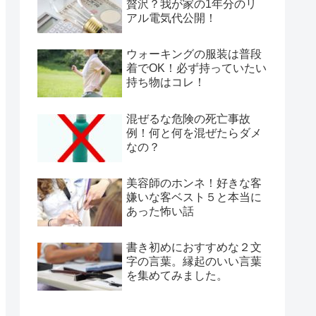
贅沢？我が家の1年分のリ
アル電気代公開！
ウォーキングの服装は普段
着でOK！必ず持っていたい
持ち物はコレ！
混ぜるな危険の死亡事故
例！何と何を混ぜたらダメ
なの？
美容師のホンネ！好きな客
嫌いな客ベスト５と本当に
あった怖い話
書き初めにおすすめな２文
字の言葉。縁起のいい言葉
を集めてみました。