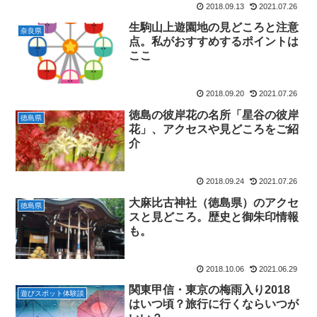
2018.09.13
2021.07.26
生駒山上遊園地の見どころと注意
奈良県
点。私がおすすめするポイントは
ここ
2018.09.20
2021.07.26
徳島の彼岸花の名所「星谷の彼岸
徳島県
花」、アクセスや見どころをご紹
介
2018.09.24
2021.07.26
大麻比古神社（徳島県）のアクセ
徳島県
スと見どころ。歴史と御朱印情報
も。
2018.10.06
2021.06.29
関東甲信・東京の梅雨入り2018
遊びスポット体験談
はいつ頃？旅行に行くならいつが