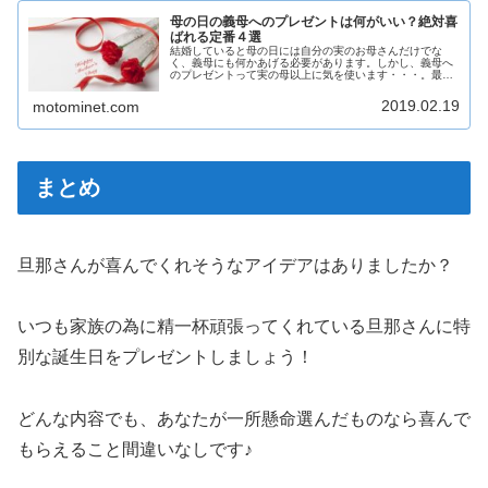
母の日の義母へのプレゼントは何がいい？絶対喜
ばれる定番４選
結婚していると母の日には自分の実のお母さんだけでな
く、義母にも何かあげる必要があります。しかし、義母へ
のプレゼントって実の母以上に気を使います・・・。最初
の数年は、義母も何をあげても喜んでくれましたが年数が
経つとマンネリ化してきます。今回は、義母へおすすめの
2019.02.19
motominet.com
母の日のプレゼントを年代別にご紹介します。ぜひ、参考
にしてください。
まとめ
旦那さんが喜んでくれそうなアイデアはありましたか？
いつも家族の為に精一杯頑張ってくれている旦那さんに特
別な誕生日をプレゼントしましょう！
どんな内容でも、あなたが一所懸命選んだものなら喜んで
もらえること間違いなしです♪