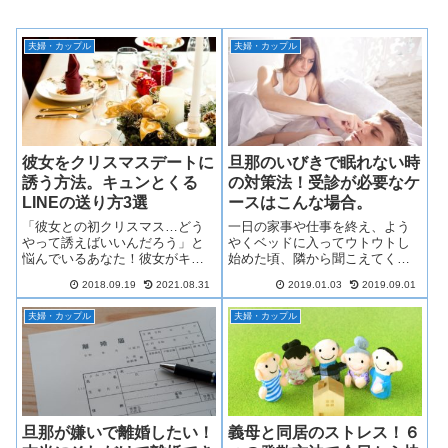
夫婦・カップル
夫婦・カップル
彼女をクリスマスデートに
旦那のいびきで眠れない時
誘う方法。キュンとくる
の対策法！受診が必要なケ
LINEの送り方3選
ースはこんな場合。
「彼女との初クリスマス…どう
一日の家事や仕事を終え、よう
やって誘えばいいんだろう」と
やくベッドに入ってウトウトし
悩んでいるあなた！彼女がキュ
始めた頃、隣から聞こえてくる
ンとしてしまうLINEの送り方か
旦那さんのいびき…。「うるさ
2018.09.19
2021.08.31
2019.01.03
2019.09.01
ら、デートスポットに最適なレ
くて眠れない！」なんて経験を
ストランの選び方まで、参考に
したことはありませんか？そこ
夫婦・カップル
夫婦・カップル
なること間違いなしの方法をご
で今回は、いびき対策として効
紹介します。
果的な方法をいくつか集めまし
た！いびきの原因や、危険な病
気に繋がるケースについてもあ
わせてご紹介します。
旦那が嫌いで離婚したい！
義母と同居のストレス！６