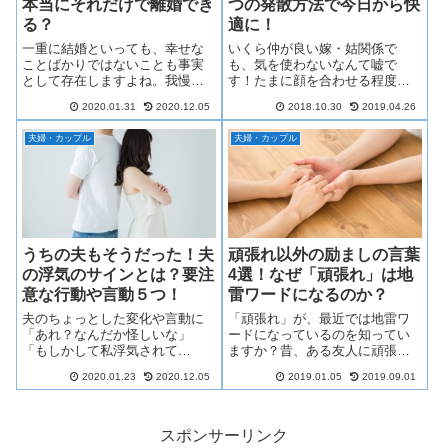
本当にそれだけで離婚でき
つの発散方法で今日から快
る？
適に！
一重に結婚といっても、幸せな
いくら仲が良い嫁・姑関係で
ことばかりではないことも事実
も、気を使わないなんて嘘で
として存在しますよね。我慢が
す！たまに顔を合わせる程度な
できなくなった時、最終的に考
らまだしも、毎日顔を合わせる
2020.01.31
2020.12.05
2018.10.30
2019.04.26
えるものが「離婚」ですよね。
となるとどうしてもストレスが
ですが、ただ単に「旦那が嫌
溜まってしまいますよね…そこ
夫婦・カップル
夫婦・カップル
い。」という理由だけで離婚は
で、義母との同居で抱えるスト
成立するのでしょうか。
レスを上手に発散する方法をご
紹介します！
うちの夫もそうだった！夫
頑張れ以外の励ましの言葉
の浮気のサインとは？要注
4選！なぜ「頑張れ」は地
意な行動や言動５つ！
雷ワードになるのか？
夫のちょっとした変化や言動に
「頑張れ」が、最近では地雷ワ
「あれ？なんだか怪しいな」
ードになっているのを知ってい
「もしかして私浮気されて
ますか？昔、ある友人に頑張れ
る？」なんて不安になった事は
という言葉が辛いと言われ、な
2020.01.23
2020.12.05
2019.01.05
2019.09.01
ありませんか？よくある夫の浮
るべく言わないように気を使っ
気のサインを紹介しますので夫
ていました。その友人との会話
の浮気が本気になってしまう前
の中で「この言葉は安心した。
にぜひチェックしてみて下さ
嬉しかった」と言ってもらえた
スポンサーリンク
い！
言葉や、「頑張れ」がなぜ地雷