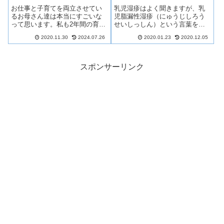
お仕事と子育てを両立させてい
乳児湿疹はよく聞きますが、乳
るお母さん達は本当にすごいな
児脂漏性湿疹（にゅうじしろう
って思います。私も2年間の育休
せいしっしん）という言葉を聞
を経て職場復帰をしたときは、
いたことがありますか？私が経
2020.11.30
2024.07.26
2020.01.23
2020.12.05
バリバリ両立させてやろう！と
験した乳児脂漏性湿疹について
思っていました。しかし、現実
助産師さんに習った正しいケア
は想像以上に厳しく私は、退職
方法もご紹介しますので、ぜひ
を決意しました。今回は、復帰
参考にしてくださいね。
スポンサーリンク
後早々に退職を決意した私なり
の体験談と理由を紹介します。