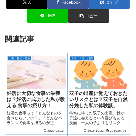
X
Facebook
はてブ
LINE
コピー
関連記事
子供・育児・妊娠
子供・育児・妊娠
妊活に大切な食事の栄養
双子の出産に覚えておきた
は？妊活に成功した私が教
いリスクとは？双子を自然
える 食事の摂り方！
分娩した私の体験談。
妊活の食事って「どんなものを
待ちに待った双子の出産。我が
食べたらいいの？」「どんなバ
子達に会えるという喜びもある
ランスで食事を摂るのが正
反面、一人の子よりもリスクが
解？」「どんな栄養に気を付け
あります。とはいえ、周りに双
2020.02.13
2018.10.31
2019.04.26
たらいい？」と悩んでいません
子を出産した経験がある人がい