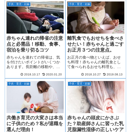
か？妊活の食事で大事な栄養と
ないと、どんなリスクがあるの
子供・育児・妊娠
子供・育児・妊娠
実際に私が実践して効果のあっ
か、事前にどんな対応をしたら
たことを紹介しますね。
いいのかわからず不安になりや
すいですね。安心して双子を出
産できるように、私の実際の経
験談をお話をします。
赤ちゃん連れの帰省の注意
離乳食でもおせちを食べさ
点と必需品！移動、食事、
せたい！赤ちゃんと過ごす
宿泊を乗り切るコツ
お正月３つの注意点。
赤ちゃんを連れての帰省は、気
お正月の食べ物といえば、おせ
を付けたいポイントがいくつか
ち料理！赤ちゃんの離乳食とし
あります。長距離の移動や、い
て食べられるおせち料理も、用
つもより不自由に感じる慣れな
意することができますよ！最初
2018.10.17
2020.01.20
2018.10.27
2019.08.13
い場所での連泊が少しでも“楽し
から自分で作っても、大人のお
く”そして“快適に”過ごせるよう
せち料理をとりわけてもOK。こ
子供・育児・妊娠
子供・育児・妊娠
に、シーン別に分かりやすくご
こでは、おすすめ離乳食おせち
紹介していきます。是非、参考
レシピと注意点について、お話
にしてみてください。
します。
共働き育児の大変さは本当
赤ちゃんの頭皮にかさぶ
に子供のため？私が退職を
た？助産師さんに習った乳
選んだ理由！
児脂漏性湿疹の正しいケア