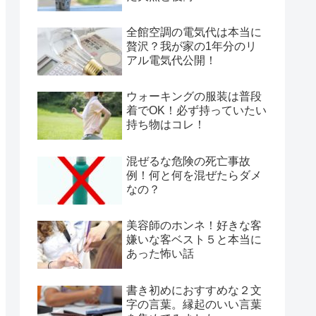
全館空調の電気代は本当に
贅沢？我が家の1年分のリ
アル電気代公開！
ウォーキングの服装は普段
着でOK！必ず持っていたい
持ち物はコレ！
混ぜるな危険の死亡事故
例！何と何を混ぜたらダメ
なの？
美容師のホンネ！好きな客
嫌いな客ベスト５と本当に
あった怖い話
書き初めにおすすめな２文
字の言葉。縁起のいい言葉