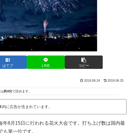
はてブ
LINE
コピー
2019.06.24
2019.06.25
事は
約4分
で読めます。
事内に広告が含まれています。
毎年8月15日に行われる花火大会です。打ち上げ数は国内最
グでも第一位です。