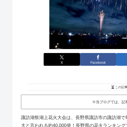
X
Facebook
この記
※当ブログでは、記
諏訪湖祭湖上花火大会は、長野県諏訪市の諏訪湖で
大と言われる約40,000発！長野県の花火ランキン