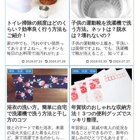
トイレ掃除の頻度はどのく
子供の運動靴を洗濯機で洗
らい？効率良く行う方法も
う方法。ネットは？脱水
ご紹介！
は？壊れないの？
家の中でも、汚れやすい箇所っ
子供の運動靴や上履き。手洗い
てありますよね～。キッチンも
は面倒ですよね。でも、洗濯機
毎日のお料理で油汚れがたまり
で靴が洗えること、知ってまし
やすい場所ですし、お風呂場も
たか？欧米では、運動靴を洗濯
2019.07.21
2024.07.26
2018.03.30
2024.07.27
ちょっと掃除をサボると、すぐ
機で洗うのは普通のことなんで
にカビが繁殖して大変なことに
すってよ。このページでは、子
掃除、洗濯、収納
掃除、洗濯、収納
なってしまいます。そんな中で
供の運動靴を洗濯機でラク～に
も、毎日使用するトイレって汚
洗っちゃうためのあれこれを伝
れやすいですし、...
授します。
浴衣の洗い方。簡単に自宅
年賀状のおしゃれな収納方
で洗濯機で洗う方法と干し
法！３つの便利グッズでス
方のコツ
ッキリ整理。
彼とのデートで着た浴衣。来週
年賀状は、親戚や友人の近況を
の花火大会にまた着るんだけ
知ることができるので、新年の
ど、家で洗濯できるのかしら？
楽しみのひとつでもありますよ