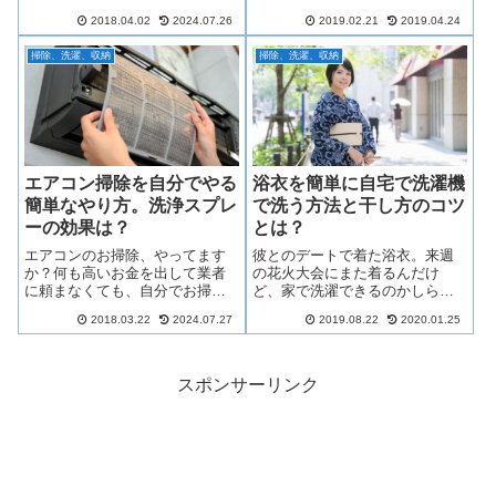
そんなふうに思っているあなた
ね。そんな、毎年届く年賀状は
2018.04.02
2024.07.26
2019.02.21
2019.04.24
へ、浴衣の簡単な洗濯方法を伝
どうのように保管されています
授します。浴衣は実は、家で簡
か？年賀状って、毎年増えてい
掃除、洗濯、収納
掃除、洗濯、収納
単に洗濯機で洗えるんですよ。
くものなので放っておくと大変
なことに……。今回は、増え続
ける年賀状を、おしゃれにスッ
キリ収納する方法をご紹介しち
ゃいます！
エアコン掃除を自分でやる
浴衣を簡単に自宅で洗濯機
簡単なやり方。洗浄スプレ
で洗う方法と干し方のコツ
ーの効果は？
とは？
エアコンのお掃除、やってます
彼とのデートで着た浴衣。来週
か？何も高いお金を出して業者
の花火大会にまた着るんだけ
に頼まなくても、自分でお掃除
ど、家で洗濯できるのかしら？
するのは意外に簡単なんです
そんなふうに思っているあなた
2018.03.22
2024.07.27
2019.08.22
2020.01.25
よ。このページでは、１人でも
へ、浴衣の簡単な洗濯方法を伝
簡単にできるエアコン掃除の方
授します。浴衣は実は、家で簡
法をご紹介します。洗浄スプレ
単に洗濯機で洗えるんですよ。
ーの使い方についてもお伝えし
スポンサーリンク
ています。