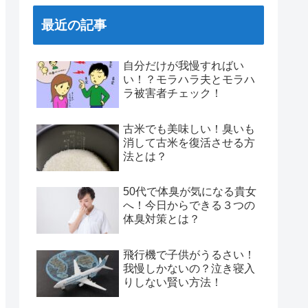
最近の記事
自分だけが我慢すればい
い！？モラハラ夫とモラハ
ラ被害者チェック！
古米でも美味しい！臭いも
消して古米を復活させる方
法とは？
50代で体臭が気になる貴女
へ！今日からできる３つの
体臭対策とは？
飛行機で子供がうるさい！
我慢しかないの？泣き寝入
りしない賢い方法！