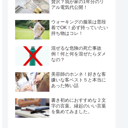
贅沢？我が家の1年分のリ
アル電気代公開！
ウォーキングの服装は普段
着でOK！必ず持っていたい
持ち物はコレ！
混ぜるな危険の死亡事故
例！何と何を混ぜたらダメ
なの？
美容師のホンネ！好きな客
嫌いな客ベスト５と本当に
あった怖い話
書き初めにおすすめな２文
字の言葉。縁起のいい言葉
を集めてみました。