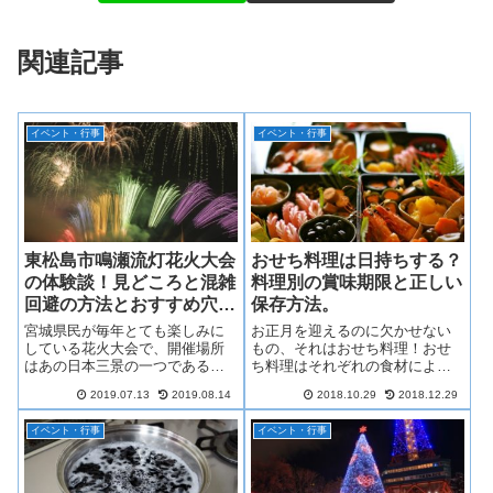
関連記事
イベント・行事
イベント・行事
東松島市鳴瀬流灯花火大会
おせち料理は日持ちする？
の体験談！見どころと混雑
料理別の賞味期限と正しい
回避の方法とおすすめ穴場
保存方法。
スポット！
宮城県民が毎年とても楽しみに
お正月を迎えるのに欠かせない
している花火大会で、開催場所
もの、それはおせち料理！おせ
はあの日本三景の一つである松
ち料理はそれぞれの食材によっ
島の海岸です。700年ほどの歴史
て日持ちの長さが違うんです。
2019.07.13
2019.08.14
2018.10.29
2018.12.29
がある花火大会で、先祖の霊を
そこも考えながらおせちを作る
供養するための「灯篭流し」が
分量を決めないと大変なこと
イベント・行事
イベント・行事
元です。今回は、友人と2人で行
に…なる場合もありますが、こ
ってきた東松島市鳴瀬流灯花火
れを参考にしてもらえばたくさ
大会の体験談や見どころや混雑
ん余ったときの保存について詳
を避ける方法、駐車場、カップ
しくなれますよ！ぜひ参考にし