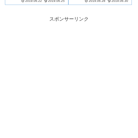
2019.06.22
2019.06.25
2019.06.28
2019.06.30
としたレジャーでも楽しむこと
国花火競技大会」と言いいま
ができます。今日は、和歌山マ
す。日本の三大花火大会の一つ
リーナシティーの花火大会に行
として全国的に有名なので、毎
った時の体験談と感想を交えな
年かなりの人が見に来ます。今
スポンサーリンク
がら混雑を解消しながら楽しむ
回は、大曲りの花火に実際行っ
コツをお話します。ぜひ、参考
た私の体験談をご紹介しますの
になさってください。
でぜひ参考になさってくださ
い。