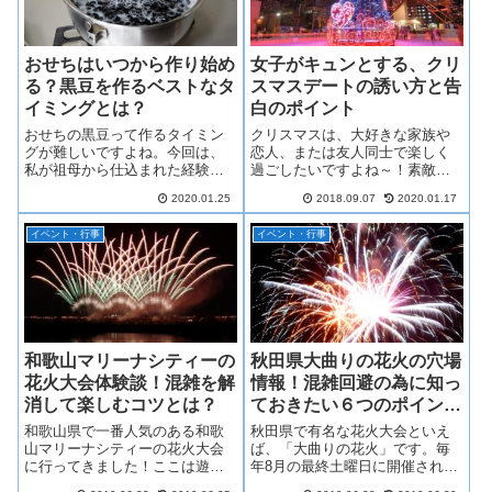
ルで見ることができる穴場を紹
てみてください。
介します。
おせちはいつから作り始め
女子がキュンとする、クリ
る？黒豆を作るベストなタ
スマスデートの誘い方と告
イミングとは？
白のポイント
おせちの黒豆って作るタイミン
クリスマスは、大好きな家族や
グが難しいですよね。今回は、
恋人、または友人同士で楽しく
私が祖母から仕込まれた経験を
過ごしたいですよね～！素敵な1
基に、黒豆を無駄にすることな
日にするために、「クリスマス
2020.01.25
2018.09.07
2020.01.17
くベストタイミングで、なおか
何食べようかな～？」と考えた
つスムーズにおせちを仕上げて
り、喜びそうなプレゼントを用
イベント・行事
イベント・行事
いくためにいつ作るべきか、そ
意したりと、クリスマス前から
の注意点をご紹介します。
わくわくドキドキがいっぱいで
す。特に「クリ...
和歌山マリーナシティーの
秋田県大曲りの花火の穴場
花火大会体験談！混雑を解
情報！混雑回避の為に知っ
消して楽しむコツとは？
ておきたい６つのポイン
ト！
和歌山県で一番人気のある和歌
秋田県で有名な花火大会といえ
山マリーナシティーの花火大会
ば、「大曲りの花火」です。毎
に行ってきました！ここは遊園
年8月の最終土曜日に開催される
地もあるので花火大会もちょっ
花火大会です。正式名称は「全