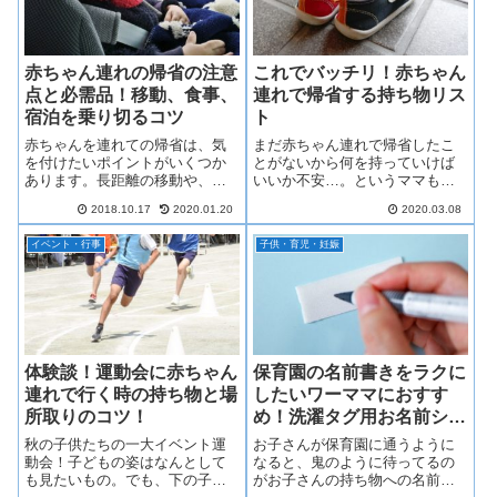
赤ちゃん連れの帰省の注意
これでバッチリ！赤ちゃん
点と必需品！移動、食事、
連れで帰省する持ち物リス
宿泊を乗り切るコツ
ト
赤ちゃんを連れての帰省は、気
まだ赤ちゃん連れで帰省したこ
を付けたいポイントがいくつか
とがないから何を持っていけば
あります。長距離の移動や、い
いいか不安…。というママも多
つもより不自由に感じる慣れな
いですよね。今回は赤ちゃん連
2018.10.17
2020.01.20
2020.03.08
い場所での連泊が少しでも“楽し
れで帰省するときの持ち物につ
く”そして“快適に”過ごせるよう
いてまとめました！小さなお子
イベント・行事
子供・育児・妊娠
に、シーン別に分かりやすくご
さんを持つお母さんはぜひ参考
紹介していきます。是非、参考
にしてください。
にしてみてください。
体験談！運動会に赤ちゃん
保育園の名前書きをラクに
連れで行く時の持ち物と場
したいワーママにおすす
所取りのコツ！
め！洗濯タグ用お名前シー
ル！
秋の子供たちの一大イベント運
お子さんが保育園に通うように
動会！子どもの姿はなんとして
なると、鬼のように待ってるの
も見たいもの。でも、下の子そ
がお子さんの持ち物への名前書