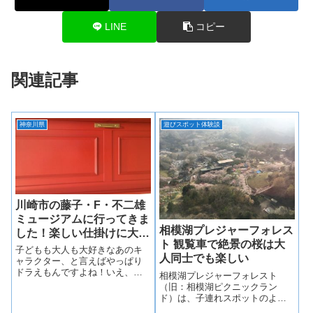
LINE
コピー
関連記事
神奈川県
遊びスポット体験談
川崎市の藤子・F・不二雄
ミュージアムに行ってきま
相模湖プレジャーフォレス
した！楽しい仕掛けに大興
ト 観覧車で絶景の桜は大
奮！
子どもも大人も大好きなあのキ
人同士でも楽しい
ャラクター、と言えばやっぱり
ドラえもんですよね！いえ、ド
相模湖プレジャーフォレスト
ラえもんだけではなく、パーマ
（旧：相模湖ピクニックラン
ン、忍者ハットリ君、キテレツ
ド）は、子連れスポットのよう
大百科、オバケのQ太郎など、知
で、大人同士でも意外に楽しめ