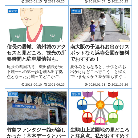
らない人がいない個性的なキャ
2020.01.15
2021.06.25
2018.04.07
2021.06.25
ます。「どこにあるの？」とい
ラたちを生み出した漫画家こ
う感じなんですが、東京から案
そ、藤子・F・不二雄先生です。
愛知県
大阪府
外近いです。ただし、知らない
そんな藤子・F・不二雄先生のミ
と損する注意点もいくつかあり
ュージアムが川崎市にあるとい
ます。私が行ってみた感想をリ
うので行ってきました。
ポートします。
信長の居城、清州城のアク
南大阪の子連れお出かけス
セスと見どころ。観光の所
ポットなら浜寺公園が無料
要時間と駐車場情報も。
でおすすめ！
尾張の戦国武将、織田信長が天
夏休みともなると、子供とのお
下統一への第一歩を踏み出す拠
出かけはどこへ行こう…と悩ん
点となったお城ってどこかご存
でいませんか？我が家もすぐ
知ですか？そう、「清州城」で
「どこかへ連れてって！」と要
2018.09.10
2021.06.25
2020.01.23
2021.07.26
す。信長の歴史の第一歩は「清
求してきてお出かけパターンが
州城」なんです。清洲城には信
マンネリしてしまう毎日です。
愛知県
奈良県
長の甲冑や衣装はもちろん、関
かといって毎日のことなのでな
わりの深かった戦国武将達との
るべくお金がかからない場所が
歴史も紹介されています。今回
いいですよね。そこで、今回は
は、「清州城」の見所や意外と
南大阪の近辺で子供と行ける無
知られていない桜の名所などを
料のおすすめスポットを紹介し
紹介します。
たいと思います。
竹島ファンタジー館が楽し
生駒山上遊園地の見どころ
かった！基本データとパー
と注意点。私がおすすめす