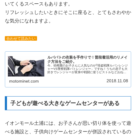
いてくるスペースもあります。
リフレッシュしたいときにそこに座ると、とてもさわやか
な気分になれますよ。
合わせて読みたい
ルパパトの衣装を手作りで！普段着活用のリメイ
ク方法をご紹介。
今、幼稚園のお子さんに人気なのが｢怪盗戦隊ルパンレンジ
ャーVS警察戦隊パトレンジャー」ですね！うちの息子も大
好きでレンジャーが変身や戦闘に使うピストルなどおねだ
りされて買ってあげていたのですが、次はなんとコスチュ
ームを要求されました。さすがに、家計的にも買ってあげ
2018.11.08
motominet.com
るのも厳しく考えた結果、家にある息子の洋服でリメイク
してみました！その作り方をご紹介します。
子どもが遊べる大きなゲームセンターがある
イオンモール土浦には、お子さんが思い切り体を使って遊
べる施設と、子供向けゲームセンターが併設されているの