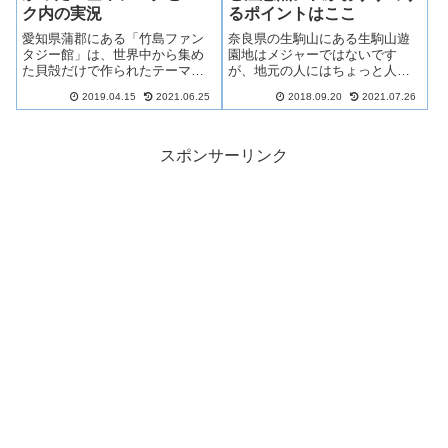
ク内の実況
るポイントはここ
愛知県蒲郡にある「竹島ファン
奈良県の生駒山にある生駒山遊
タジー館」は、世界中から集め
園地はメジャーではないです
た貝殻だけで作られたテーマパ
が、地元の人にはちょっと人気
ークで、貝の数だけでなんと…
のある遊園地です。小さな遊園
2019.04.15
2021.06.25
2018.09.20
2021.07.26
55000個以上！その個性的な展示
地ですが、27個のアトラクショ
からちょっとしたB級スポットと
ンもありますし、メジャーでは
して話題になったこともあるん
ない故、長時間並んだりしない
ですよ(≧▽≦)今回はそんな話題に
のでお子さん連れで遊びに行く
スポンサーリンク
なった竹島ファンタジー館をご
にはちょうどいいお出かけスポ
紹介していきたいと思います♪
ットです。今日は、生駒山遊園
地の見どころと注意点について
お話します。