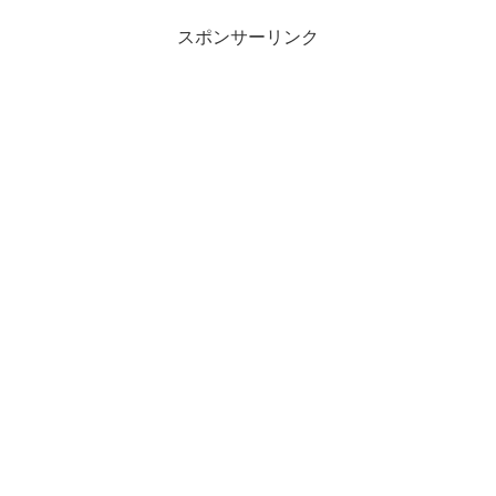
は、そんなあなたのために、重
目に付きやすいですが、網戸の
曹を使ってキッチンの油汚れを
汚れってなかなか気づかず、お
スポンサーリンク
キレイさっぱり落とす方法をお
掃除したことない...
教えしちゃいますよ。