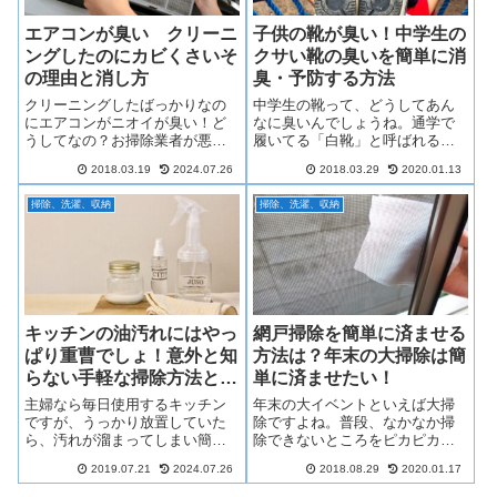
エアコンが臭い クリーニ
子供の靴が臭い！中学生の
ングしたのにカビくさいそ
クサい靴の臭いを簡単に消
の理由と消し方
臭・予防する方法
クリーニングしたばっかりなの
中学生の靴って、どうしてあん
にエアコンがニオイが臭い！ど
なに臭いんでしょうね。通学で
うしてなの？お掃除業者が悪か
履いてる「白靴」と呼ばれるス
ったの？どうしたらいいの？…
ニーカー。それから部活で履い
2018.03.19
2024.07.26
2018.03.29
2020.01.13
困ってしまいますよね。このペ
ているシューズ。想像を絶する
ージでは、そんなときの原因と
臭さじゃないですか？そんな中
掃除、洗濯、収納
掃除、洗濯、収納
対処法をご紹介します。せっか
学生の臭～～い靴の臭いがどう
く買った大切なエアコン、正し
やったら落とせるのか？そし
い知識で気持ちよく使いたいで
て、二度とこんな臭いにしない
すね。
ためにはどうしたらいいのか？
そのあたりを調べてみました。
キッチンの油汚れにはやっ
網戸掃除を簡単に済ませる
ぱり重曹でしょ！意外と知
方法は？年末の大掃除は簡
らない手軽な掃除方法と
単に済ませたい！
は。
主婦なら毎日使用するキッチン
年末の大イベントといえば大掃
ですが、うっかり放置していた
除ですよね。普段、なかなか掃
ら、汚れが溜まってしまい簡単
除できないところをピカピカに
には落とせなくなっちゃって、
して新年を迎えたいものです。
2019.07.21
2024.07.26
2018.08.29
2020.01.17
もうどうしたらいいのやら…な
でも、網戸の掃除って面倒そう
んてことありませんか？今回
ですよね～。窓ガラスの汚れは