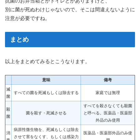
抗菌のお弁当箱とかトイレとかありますけど、
別に菌が死ぬわけじゃないので、そこは間違えないように
注意が必要ですね。
まとめ
以上をまとめてみるとこうなります。
意味
備考
滅
すべての菌を死滅もしくは除去する
家庭では無理
菌
すべてを殺さなくても殺菌
殺
菌を殺す・死滅させる
と呼べる。医薬品・医薬部
菌
外品のみ使用
病原性微生物を、死滅もしくは除去
消
医薬品・医薬部外品のみ使
させて害をなくす、もしくは感染力