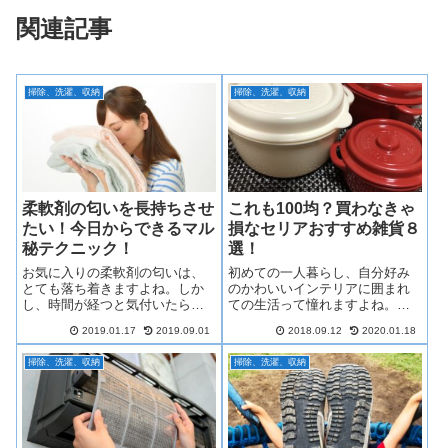
関連記事
掃除、洗濯、収納
掃除、洗濯、収納
柔軟剤の匂いを長持ちさせ
これも100均？買わなきゃ
たい！今日からできるマル
損なセリアおすすめ雑貨８
秘テクニック！
選！
お気に入りの柔軟剤の匂いは、
初めての一人暮らし、自分好み
とても落ち着きますよね。しか
のかわいいインテリアに囲まれ
し、時間が経つと気付いたら柔
ての生活って憧れますよね。で
軟剤の匂いが消えてるし、次第
も、家具や家電を１から揃える
2019.01.17
2019.09.01
2018.09.12
2020.01.18
に体臭がするのではないかと気
から、なかなか小物にまでお金
になって…とお困りのあなた。
をかけられない…なんてこと
掃除、洗濯、収納
掃除、洗濯、収納
この記事では、そんな柔軟剤の
も。そんなときは、100均を上手
匂いを長持ちさせる方法が知り
に使いましょう。最近は、100均
たいあなたに、どうすれば良い
にもかわい...
のかご紹介します。ぜひ参考に
なさってくださいね。