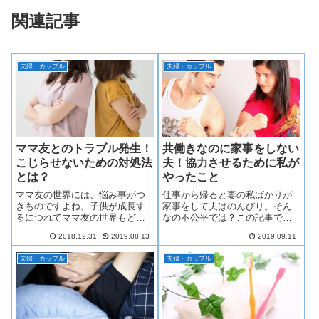
関連記事
夫婦・カップル
夫婦・カップル
ママ友とのトラブル発生！
共働きなのに家事をしない
こじらせないための対処法
夫！協力させるために私が
とは？
やったこと
ママ友の世界には、悩み事がつ
仕事から帰ると妻の私ばかりが
きものですよね。子供が成長す
家事をして夫はのんびり。そん
るにつれてママ友の世界もどん
なの不公平では？この記事で
どん広がっていきますが、面倒
は、共働きなのに家事をしない
2018.12.31
2019.08.13
2019.09.11
だなと感じることは多々ありま
夫の協力を得るための伝え方
す。ここでは、実際によくある
や、家事の分担について、自身
夫婦・カップル
夫婦・カップル
ママ友とのトラブルの例とその
の経験を踏まえてご紹介しま
対処法をご紹介します。ぜひ参
す。ぜひ参考にしてください。
考にしてくださいね。