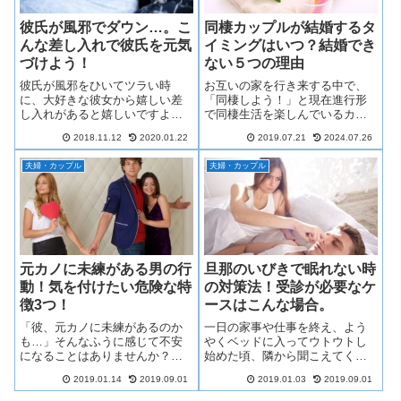
彼氏が風邪でダウン…。こ
同棲カップルが結婚するタ
んな差し入れで彼氏を元気
イミングはいつ？結婚でき
づけよう！
ない５つの理由
彼氏が風邪をひいてツラい時
お互いの家を行き来する中で、
に、大好きな彼女から嬉しい差
「同棲しよう！」と現在進行形
し入れがあると嬉しいですよ
で同棲生活を楽しんでいるカッ
ね！ですが、いざ彼氏に差し入
プルも多いですよね！ですが、
2018.11.12
2020.01.22
2019.07.21
2024.07.26
れをしようと思っても、「何を
同棲生活を送っていると、なあ
持っていったらいいのかな？」
なあになってしまい、「結婚の
夫婦・カップル
夫婦・カップル
と悩んでしまうところです…。
タイミングがイマイチ分らな
そこで、彼氏が風邪でダウンし
い…。」なんてこと、あります
てしまった時に、思わず彼氏が
よね…。そこで、同棲中に結婚
嬉しくなるような差し入れを一
するタイミングはいつがいいの
挙にご紹介します！
かをまとめてみました！
元カノに未練がある男の行
旦那のいびきで眠れない時
動！気を付けたい危険な特
の対策法！受診が必要なケ
徴3つ！
ースはこんな場合。
「彼、元カノに未練があるのか
一日の家事や仕事を終え、よう
も…」そんなふうに感じて不安
やくベッドに入ってウトウトし
になることはありませんか？わ
始めた頃、隣から聞こえてくる
かります。元カノとの付き合い
旦那さんのいびき…。「うるさ
2019.01.14
2019.09.01
2019.01.03
2019.09.01
を知っている場合はもちろん、
くて眠れない！」なんて経験を
全く知らない場合でも、余計気
したことはありませんか？そこ