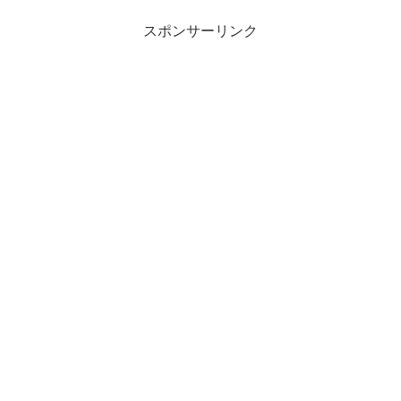
になって不安に感じることって
で今回は、いびき対策として効
あると思います。今回は、男性
果的な方法をいくつか集めまし
スポンサーリンク
が元カノに未練がある場合の特
た！いびきの原因や、危険な病
徴や行動について詳しく見てい
気に繋がるケースについてもあ
きますよ。
わせてご紹介します。