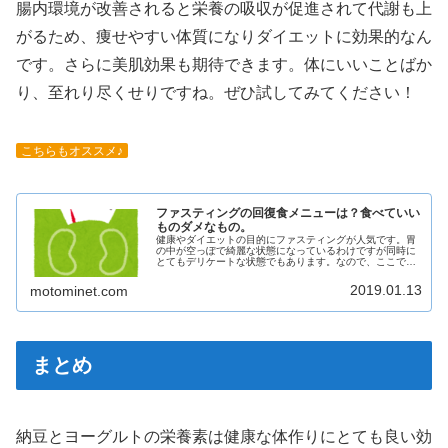
腸内環境が改善されると栄養の吸収が促進されて代謝も上
がるため、痩せやすい体質になりダイエットに効果的なん
です。さらに美肌効果も期待できます。体にいいことばか
り、至れり尽くせりですね。ぜひ試してみてください！
こちらもオススメ♪
ファスティングの回復食メニューは？食べていい
ものダメなもの。
健康やダイエットの目的にファスティングが人気です。胃
の中が空っぽで綺麗な状態になっているわけですが同時に
とてもデリケートな状態でもあります。なので、ここでい
きなり好きなものを食べてしまうとせっかくのファスティ
ングも失敗するだけでなく体調を崩してしまう可能性もあ
2019.01.13
motominet.com
るのでファスティングの回復食をしっかり把握しておきま
しょう。
まとめ
納豆とヨーグルトの栄養素は健康な体作りにとても良い効