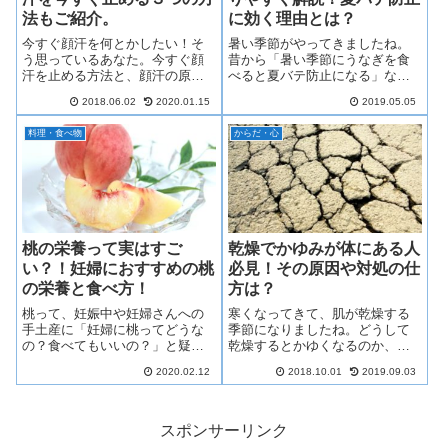
法もご紹介。
に効く理由とは？
今すぐ顔汗を何とかしたい！そ
暑い季節がやってきましたね。
う思っているあなた。今すぐ顔
昔から「暑い季節にうなぎを食
汗を止める方法と、顔汗の原
べると夏バテ防止になる」なん
因、そして、顔汗を少なくする
ていいますがこれはなんでそう
2018.06.02
2020.01.15
2019.05.05
方法をご紹介します。顔汗っ
なのか？詳しい理由まで知って
て、臭いと思われていそうで、
いる人あまりいませんよね？そ
料理・食べ物
からだ・心
回りの目が気になりますよね。
こで、今回はうなぎが夏バテ防
ぜひ参考になさってください。
止になぜ効果があるのかと、う
なぎに含まれている栄養と効能
をわかりやすく説明します。今
年の夏はうなぎを食べて夏を元
気に過ごしましょう。
桃の栄養って実はすご
乾燥でかゆみが体にある人
い？！妊婦におすすめの桃
必見！その原因や対処の仕
の栄養と食べ方！
方は？
桃って、妊娠中や妊婦さんへの
寒くなってきて、肌が乾燥する
手土産に「妊婦に桃ってどうな
季節になりましたね。どうして
の？食べてもいいの？」と疑問
乾燥するとかゆくなるのか、気
にも思いますよね。そこで今回
になったことはありませんか？
2020.02.12
2018.10.01
2019.09.03
は、妊婦さんにも本当におすす
この記事では乾燥肌で皮膚にか
めの桃の栄養について、私自身
ゆみがあるあなたに、その原因
の妊娠中の経験も含めてご紹介
や対処方法をご紹介します！ぜ
します。
ひ参考にしてくださいね。
スポンサーリンク