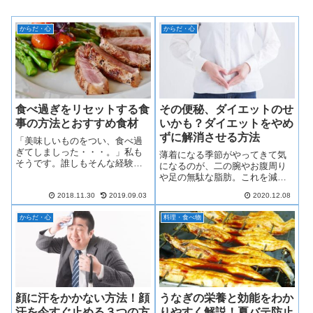
からだ・心
からだ・心
食べ過ぎをリセットする食
その便秘、ダイエットのせ
事の方法とおすすめ食材
いかも？ダイエットをやめ
ずに解消させる方法
「美味しいものをつい、食べ過
ぎてしましった・・・。」私も
薄着になる季節がやってきて気
そうです。誰しもそんな経験あ
になるのが、二の腕やお腹周り
りますよね。この記事ではそん
や足の無駄な脂肪。これを減ら
なあなたのために、食べ過ぎを
すためにダイエットに励んでい
リセットする正しい方法をご紹
2018.11.30
2019.09.03
2020.12.08
る人も多い。でもダイエットを
介します。ぜひ食べ過ぎてしま
始めてからお腹が張っていたり
った時に挑戦してみてください
からだ・心
料理・食べ物
便秘が続くなんてことはありま
ね。
せんか？それ今やっているダイ
エットが原因かも！？便秘の原
因になってしまうダイエットの
やり方や、便秘にならないコツ
を紹介します。
顔に汗をかかない方法！顔
うなぎの栄養と効能をわか
汗を今すぐ止める３つの方
りやすく解説！夏バテ防止